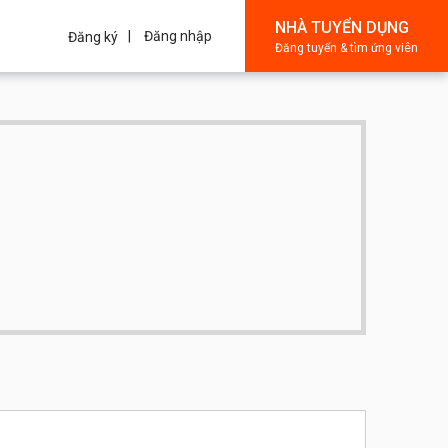
NHÀ TUYỂN DỤNG
Đăng nhập
Đăng ký
Đăng tuyển & tìm ứng viên
nội dung giải trí và truyền thông sáng tạo. Chúng tôi tự
Ba, Nghề Siêu Dễ, Con Nhót Mót Chồng, …