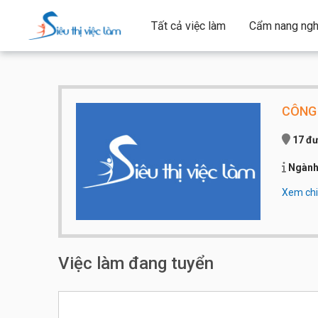
Tất cả việc làm
Cẩm nang ngh
CÔNG 
17 đư
Ngành
Xem chi 
Qui mô 
Số điện
Công ty 
hào đứn
Việc làm đang tuyển