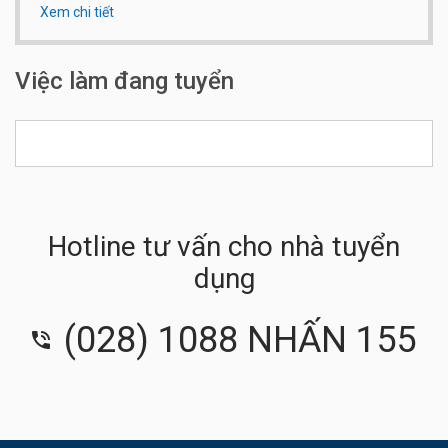
Xem chi tiết
Qui mô công ty:
Dưới 20 người
Số điện thoại:
0909 925 975
Việc làm đang tuyển
Hotline tư vấn cho nhà tuyển
dụng
(028) 1088 NHẤN 155