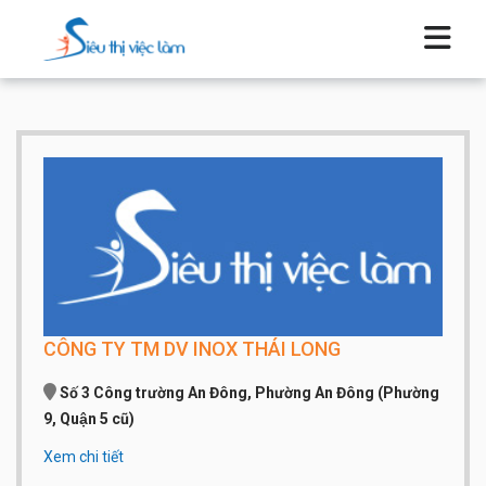
CÔNG TY TM DV INOX THÁI LONG
Số 3 Công trường An Đông, Phường An Đông (Phường
9, Quận 5 cũ)
Xem chi tiết
Qui mô công ty:
Dưới 20 người