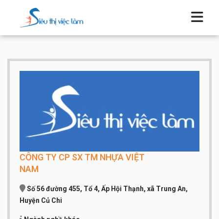
CÔNG TY CP SX TM NHỰA VIỆT
NAM
Số 56 đường 455, Tổ 4, Ấp Hội Thạnh, xã Trung An,
Huyện Củ Chi