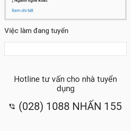
Ngành nghề khác
Xem chi tiết
Qui mô công ty:
Từ 20 đến 50 người
Số điện thoại:
0938.055.088
Việc làm đang tuyển
Hotline tư vấn cho nhà tuyển
dụng
(028) 1088 NHẤN 155