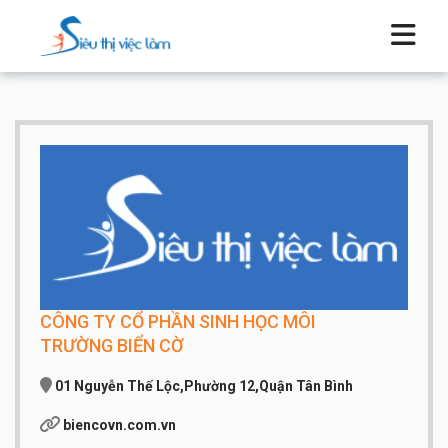
CÔNG TY CỔ PHẦN SINH HỌC MÔI
TRƯỜNG BIỂN CỜ
01 Nguyễn Thế Lộc,Phường 12,Quận Tân Bình
biencovn.com.vn