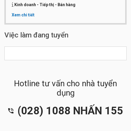
Kinh doanh - Tiếp thị - Bán hàng
Xem chi tiết
Qui mô công ty:
Từ 100 đến 200 người
Số điện thoại:
0938 788 646 - Anh Dược
Website:
biencovn.com.vn
Việc làm đang tuyển
Hotline tư vấn cho nhà tuyển
dụng
(028) 1088 NHẤN 155