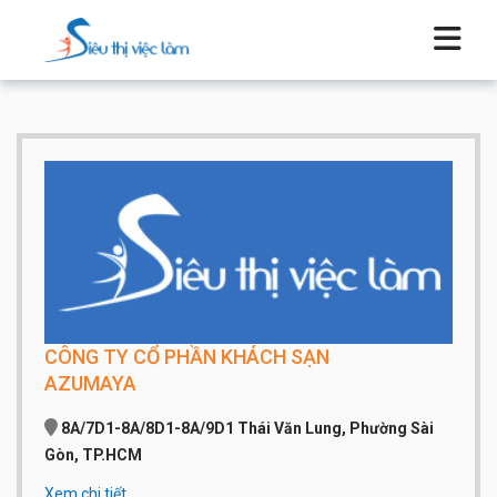
CÔNG TY CỔ PHẦN KHÁCH SẠN
AZUMAYA
8A/7D1-8A/8D1-8A/9D1 Thái Văn Lung, Phường Sài
Gòn, TP.HCM
Xem chi tiết