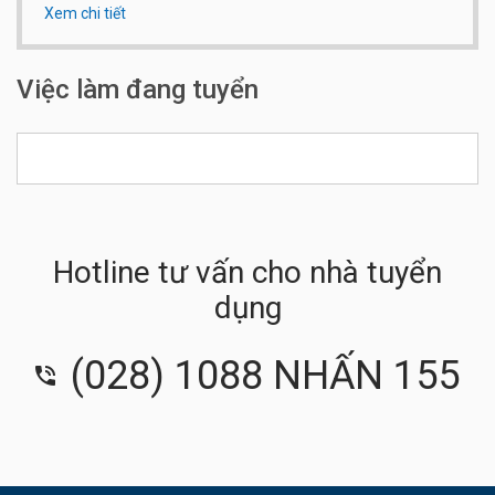
Xem chi tiết
Qui mô công ty:
Dưới 20 người
Số điện thoại:
0979 727 081
Việc làm đang tuyển
Hotline tư vấn cho nhà tuyển
dụng
(028) 1088 NHẤN 155