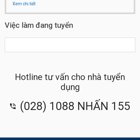
Xem chi tiết
Qui mô công ty:
Dưới 20 người
Số điện thoại:
0908.148.988
Việc làm đang tuyển
Hotline tư vấn cho nhà tuyển
dụng
(028) 1088 NHẤN 155