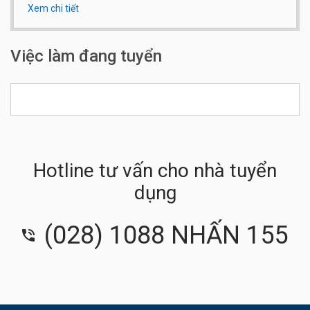
Xem chi tiết
Qui mô công ty:
Dưới 20 người
Việc làm đang tuyển
Hotline tư vấn cho nhà tuyển
dụng
(028) 1088 NHẤN 155