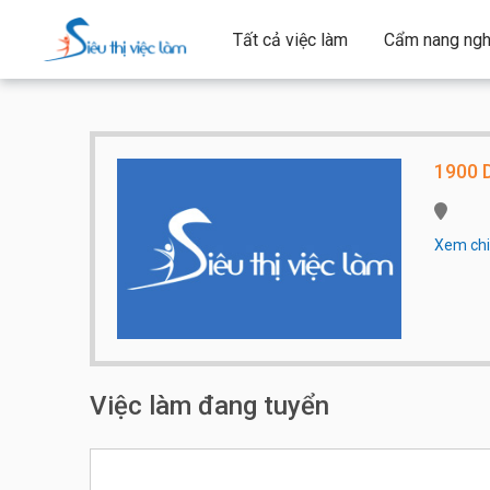
Tất cả việc làm
Cẩm nang ngh
1900 
Xem chi 
Qui mô 
Quán n
Việc làm đang tuyển