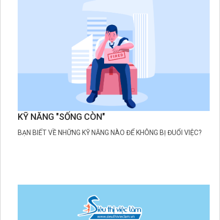
KỸ NĂNG "SỐNG CÒN"
BẠN BIẾT VỀ NHỮNG KỸ NĂNG NÀO ĐỂ KHÔNG BỊ ĐUỔI VIỆC?