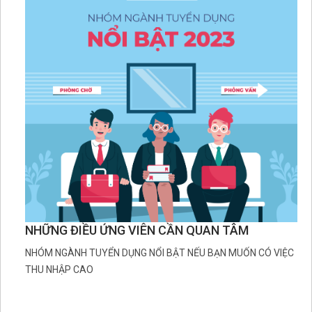
NHỮNG ĐIỀU ỨNG VIÊN CẦN QUAN TÂM
NHÓM NGÀNH TUYỂN DỤNG NỔI BẬT NẾU BẠN MUỐN CÓ VIỆC
THU NHẬP CAO